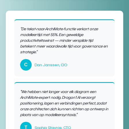
“De tekst-naar-ArchiMate-functie verkort onze
modelleertijd met 55%. Een geweldige
productiviteitswinst — minder verspilde tijd
betekent meer waardevolle tijd voor
governance en
strategie
.”
C
Dan Janssen, CIO
“We hebben niet langer voor elk diagram een
ArchiMate-expert nodig. Dragon1 AI verzorgt
positionering, lagen en verbindingen
perfect, zodat
onze architecten zich kunnen richten op ontwerp in
plaats van op
modelleersyntaxis
.”
T
Sophia Stavros, CTO