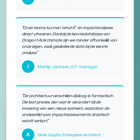
“Onze teams kunnen ‘what-if’- en impactanalyses
direct uitvoeren. Dankzij de kennisdatabase van
Dragon1 AI Archimate zijn we minder afhankelijk van
onze eigen, vaak gesiloëerde data bij de eerste
analyse.”
I
Martijn Janssen, ICT manager
“De
architectuurverschillen-dialoog
is fantastisch.
Die laat precies zien wat er verandert bij de
invoering van een nieuw systeem, waardoor de
analysetijd voor
impactassessments
drastisch
wordt verkort.”
A
Vivek Gupta, Enterprise Architect