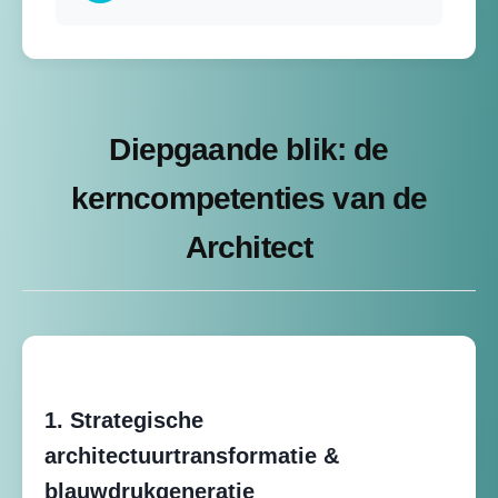
Diepgaande blik: de
kerncompetenties van de
Architect
1. Strategische
architectuurtransformatie &
blauwdrukgeneratie