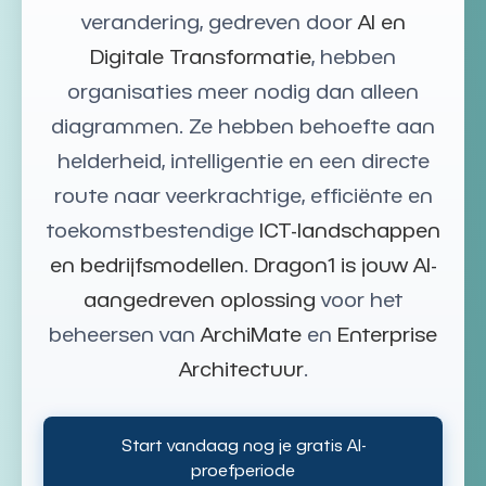
verandering, gedreven door
AI en
Digitale Transformatie
, hebben
organisaties meer nodig dan alleen
diagrammen. Ze hebben behoefte aan
helderheid, intelligentie en een directe
route naar veerkrachtige, efficiënte en
toekomstbestendige
ICT-landschappen
en bedrijfsmodellen
.
Dragon1 is jouw AI-
aangedreven oplossing
voor het
beheersen van
ArchiMate
en
Enterprise
Architectuur
.
Start vandaag nog je gratis AI-
proefperiode