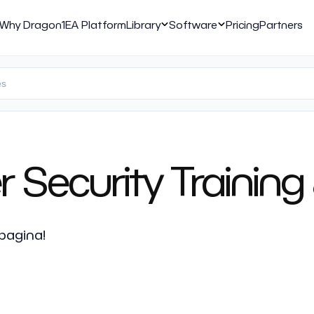
Why Dragon1
EA Platform
Library
Software
Pricing
Partners
Security Training 
pagina!