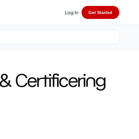
Log In
Get Started
& Certificering