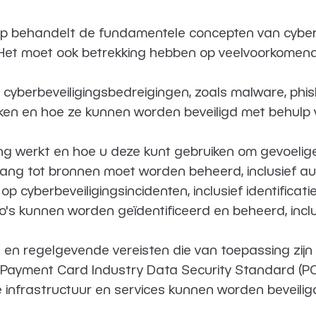
erp behandelt de fundamentele concepten van cyberb
id. Het moet ook betrekking hebben op veelvoorkomen
en cyberbeveiligingsbedreigingen, zoals malware, ph
ken en hoe ze kunnen worden beveiligd met behulp v
ling werkt en hoe u deze kunt gebruiken om gevoel
ng tot bronnen moet worden beheerd, inclusief aut
p cyberbeveiligingsincidenten, inclusief identificatie
o's kunnen worden geïdentificeerd en beheerd, inclusi
jke en regelgevende vereisten die van toepassing zij
ayment Card Industry Data Security Standard (PC
nfrastructuur en services kunnen worden beveiligd, i