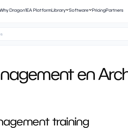
Why Dragon1
EA Platform
Library
Software
Pricing
Partners
nagement en Archi
nagement training