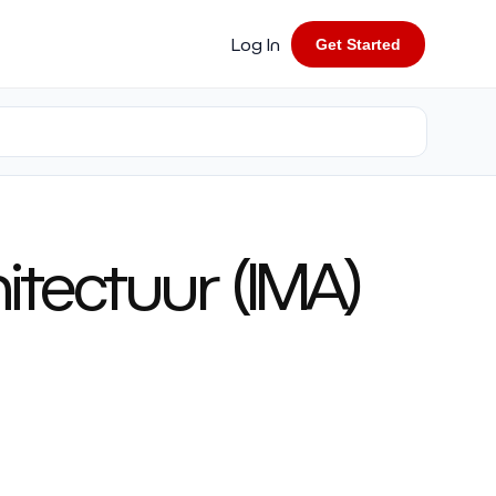
Log In
Get Started
tectuur (IMA)