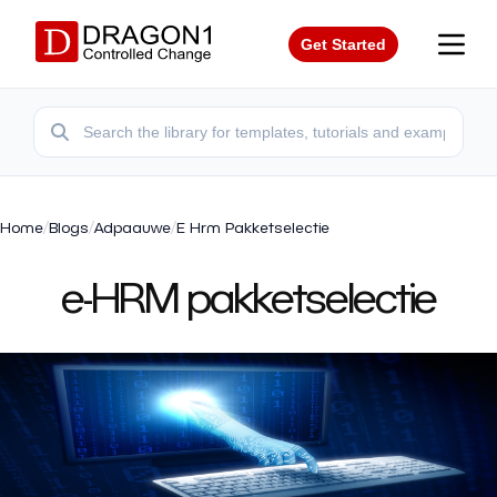
Get Started
Home
/
Blogs
/
Adpaauwe
/
E Hrm Pakketselectie
e-HRM pakketselectie