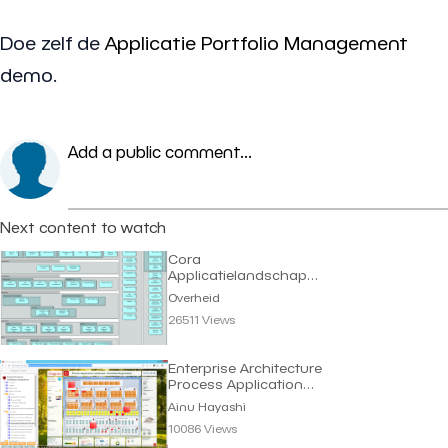
Doe zelf de
Applicatie Portfolio Management
demo.
Add a public comment...
Next content to watch
Cora
Applicatielandschap
(Dutch eGov) | Overheid
Overheid
26511 Views
Enterprise Architecture
Process Application
Landscape
Ainu Hayashi
10086 Views