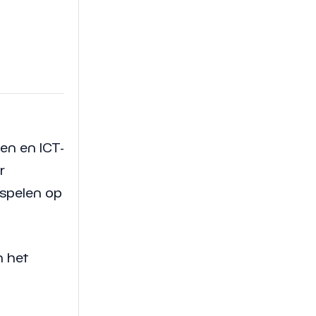
en en ICT-
r
nspelen op
n het