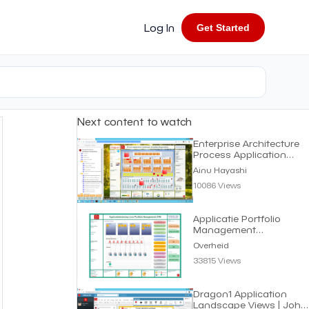
Log In
Get Started
Next content to watch
Enterprise Architecture
Process Application
Landscape
Ainu Hayashi
10086 Views
Applicatie Portfolio
Management
Landschap Gemeenten |
Overheid
Overheid
33815 Views
Dragon1 Application
Landscape Views | John