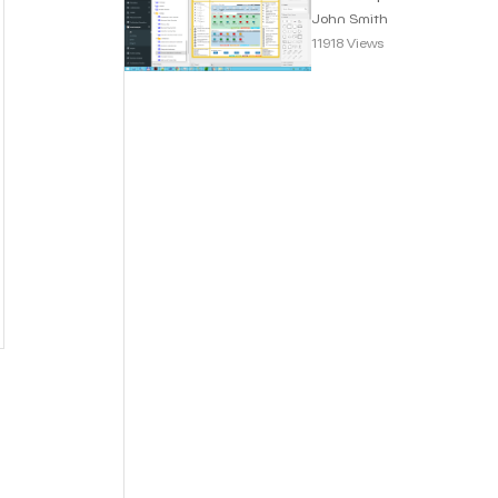
Smith
John Smith
11918 Views