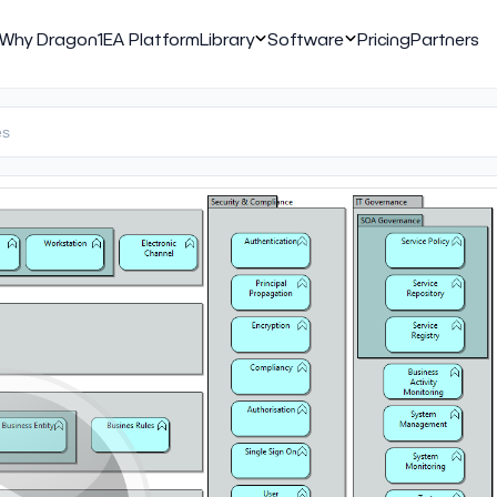
Why Dragon1
EA Platform
Library
Software
Pricing
Partners