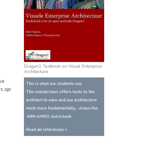
Dragon1 Textbook on Visual Enterprise
Architecture
jke
This is what our students say:
s zijn
This masterclass offers tools to the
architect to view and use architecture
much more fundamentally.
- Anton Pot,
ABN AMRO, dutch bank
Read all references >