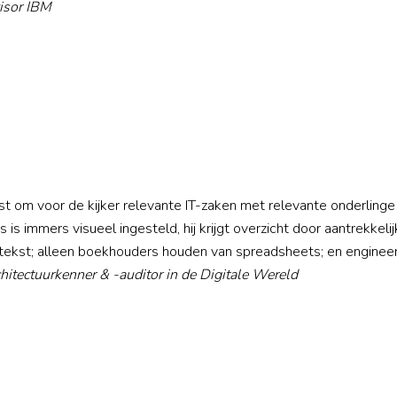
isor IBM
unst om voor de kijker relevante IT-zaken met relevante onderlinge
is immers visueel ingesteld, hij krijgt overzicht door aantrekkeli
n tekst; alleen boekhouders houden van spreadsheets; en engineer
chitectuurkenner & -auditor in de Digitale Wereld