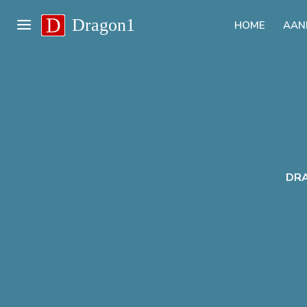
Dragon1
HOME
AAN
DRA