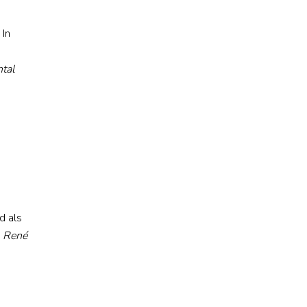
 In
n
ntal
d als
- René