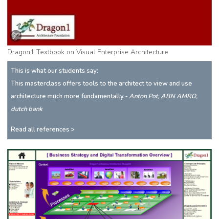
Dragon1 Textbook on Visual Enterprise Architecture
This is what our students say:
This masterclass offers tools to the architect to view and use
architecture much more fundamentally.
- Anton Pot, ABN AMRO,
dutch bank
Read all references >